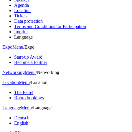
Agenda
Location
Tickets
Data protection
Terms and Conditions for Participation
Imprint
Language
Expo
Menu
/
Expo
Start-up Award
Become a Partner
Networking
Menu
/
Networking
Location
Menu
/
Location
The Estrel
Room bookings
Language
Menu
/
Language
Deutsch
English