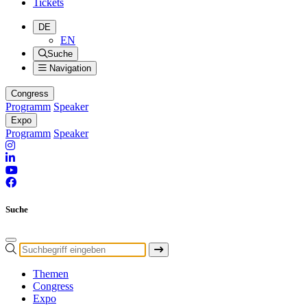
Tickets
DE
EN
Suche
Navigation
Congress
Programm
Speaker
Expo
Programm
Speaker
Suche
Themen
Congress
Expo