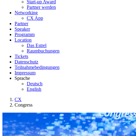
Start-up Award
Partner werden
Networking
CX App
Partner
Speaker
Programm
Location
Das Estrel
Raumbuchungen
Tickets
Datenschutz
Teilnahmebedingungen
Impressum
Sprache
Deutsch
English
CX
Congress