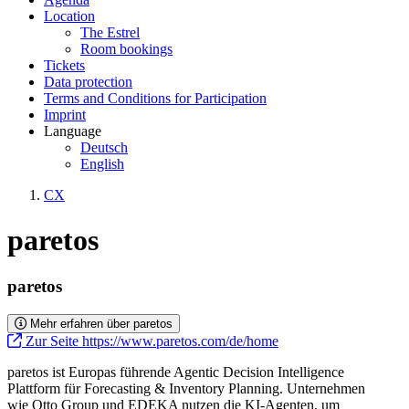
Location
The Estrel
Room bookings
Tickets
Data protection
Terms and Conditions for Participation
Imprint
Language
Deutsch
English
CX
paretos
paretos
Mehr erfahren über paretos
Zur Seite https://www.paretos.com/de/home
paretos ist Europas führende Agentic Decision Intelligence
Plattform für Forecasting & Inventory Planning. Unternehmen
wie Otto Group und EDEKA nutzen die KI-Agenten, um