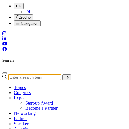
EN
DE
Suche
Navigation
Search
Topics
Congress
Expo
Start-up Award
Become a Partner
Networking
Partner
Speaker
Agenda