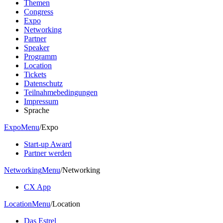
Themen
Congress
Expo
Networking
Partner
Speaker
Programm
Location
Tickets
Datenschutz
Teilnahmebedingungen
Impressum
Sprache
Expo
Menu
/
Expo
Start-up Award
Partner werden
Networking
Menu
/
Networking
CX App
Location
Menu
/
Location
Das Estrel