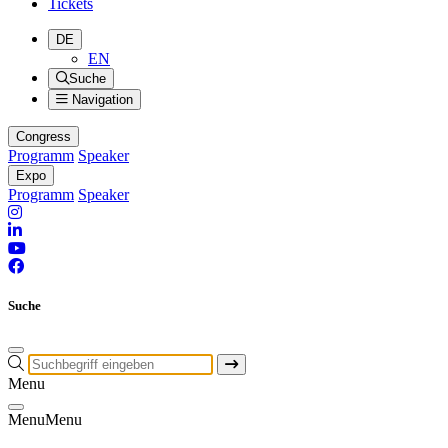
Tickets
DE
EN
Suche
Navigation
Congress
Programm
Speaker
Expo
Programm
Speaker
Suche
Menu
Menu
Menu