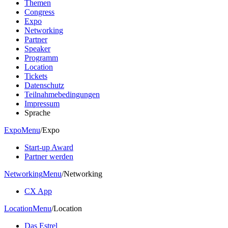
Themen
Congress
Expo
Networking
Partner
Speaker
Programm
Location
Tickets
Datenschutz
Teilnahmebedingungen
Impressum
Sprache
Expo
Menu
/
Expo
Start-up Award
Partner werden
Networking
Menu
/
Networking
CX App
Location
Menu
/
Location
Das Estrel