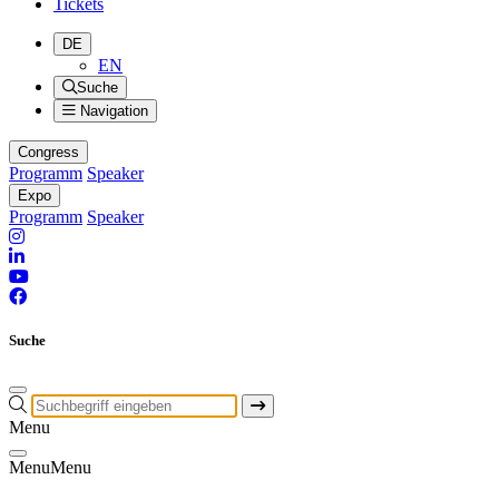
Tickets
DE
EN
Suche
Navigation
Congress
Programm
Speaker
Expo
Programm
Speaker
Suche
Menu
Menu
Menu