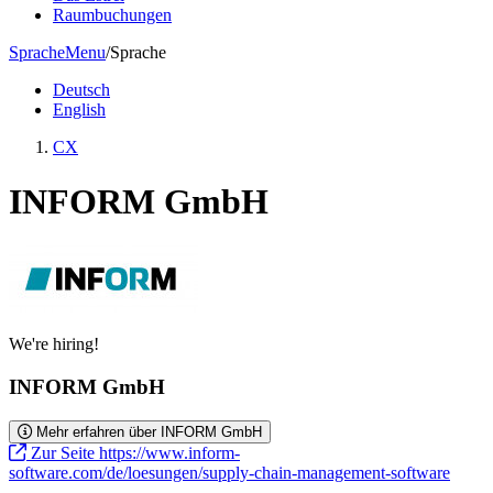
Raumbuchungen
Sprache
Menu
/
Sprache
Deutsch
English
CX
INFORM GmbH
We're hiring!
INFORM GmbH
Mehr erfahren über INFORM GmbH
Zur Seite https://www.inform-
software.com/de/loesungen/supply-chain-management-software