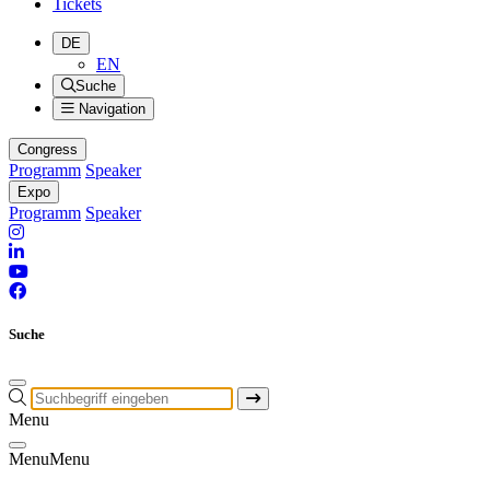
Tickets
DE
EN
Suche
Navigation
Congress
Programm
Speaker
Expo
Programm
Speaker
Suche
Menu
Menu
Menu