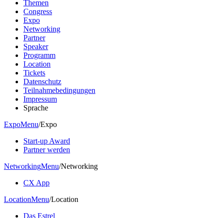
Themen
Congress
Expo
Networking
Partner
Speaker
Programm
Location
Tickets
Datenschutz
Teilnahmebedingungen
Impressum
Sprache
Expo
Menu
/
Expo
Start-up Award
Partner werden
Networking
Menu
/
Networking
CX App
Location
Menu
/
Location
Das Estrel