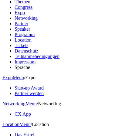
Themen
Congress
Expo
Networking
Partner
Speaker
Programm
Location
Tickets
Datenschutz
Teilnahmebedingungen
Impressum
Sprache
Expo
Menu
/
Expo
Start-up Award
Partner werden
Networking
Menu
/
Networking
CX App
Location
Menu
/
Location
Das Estrel