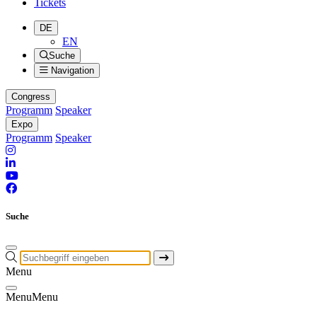
Tickets
DE
EN
Suche
Navigation
Congress
Programm
Speaker
Expo
Programm
Speaker
Suche
Menu
Menu
Menu