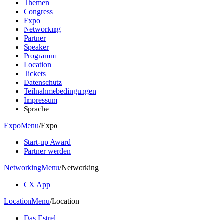
Themen
Congress
Expo
Networking
Partner
Speaker
Programm
Location
Tickets
Datenschutz
Teilnahmebedingungen
Impressum
Sprache
Expo
Menu
/
Expo
Start-up Award
Partner werden
Networking
Menu
/
Networking
CX App
Location
Menu
/
Location
Das Estrel