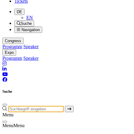
Tickets
DE
EN
Suche
Navigation
Congress
Programm
Speaker
Expo
Programm
Speaker
Suche
Menu
Menu
Menu