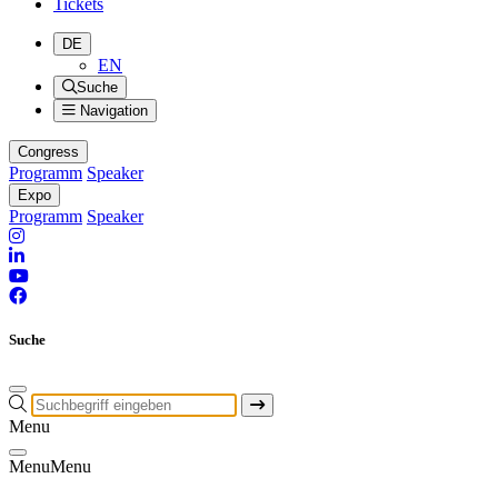
Tickets
DE
EN
Suche
Navigation
Congress
Programm
Speaker
Expo
Programm
Speaker
Suche
Menu
Menu
Menu