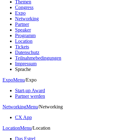
Themen
Congress
Expo
Networking
Partner
Speaker
Programm
Location
Tickets
Datenschutz
Teilnahmebedingungen
Impressum
Sprache
Expo
Menu
/
Expo
Start-up Award
Partner werden
Networking
Menu
/
Networking
CX App
Location
Menu
/
Location
Das Estrel