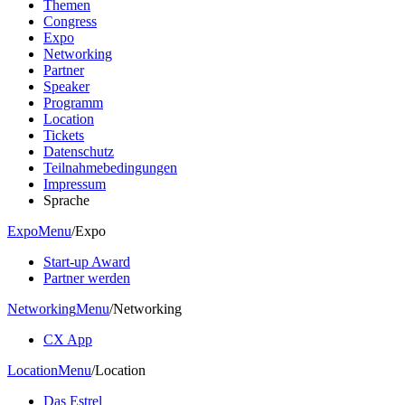
Themen
Congress
Expo
Networking
Partner
Speaker
Programm
Location
Tickets
Datenschutz
Teilnahmebedingungen
Impressum
Sprache
Expo
Menu
/
Expo
Start-up Award
Partner werden
Networking
Menu
/
Networking
CX App
Location
Menu
/
Location
Das Estrel