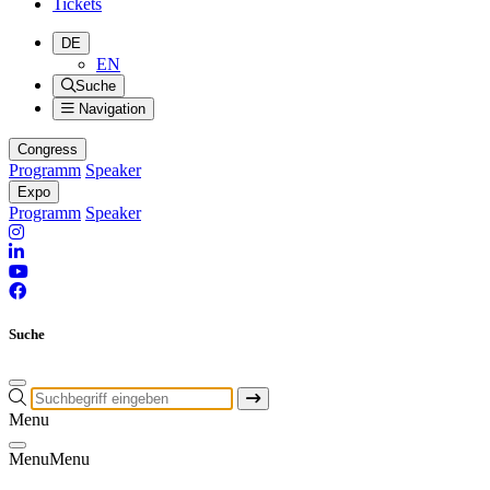
Tickets
DE
EN
Suche
Navigation
Congress
Programm
Speaker
Expo
Programm
Speaker
Suche
Menu
Menu
Menu