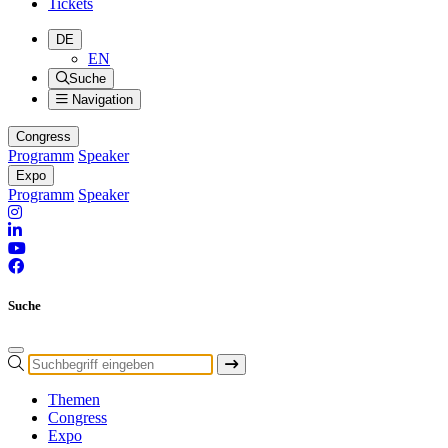
Tickets
DE
EN
Suche
Navigation
Congress
Programm
Speaker
Expo
Programm
Speaker
Suche
Themen
Congress
Expo