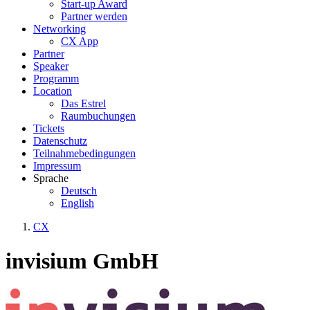
Start-up Award
Partner werden
Networking
CX App
Partner
Speaker
Programm
Location
Das Estrel
Raumbuchungen
Tickets
Datenschutz
Teilnahmebedingungen
Impressum
Sprache
Deutsch
English
CX
invisium GmbH