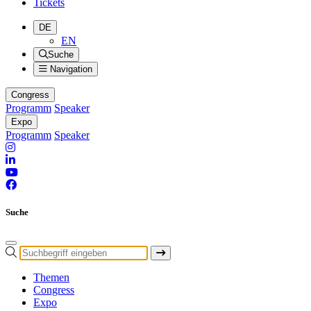
Tickets
DE
EN
Suche
Navigation
Congress
Programm
Speaker
Expo
Programm
Speaker
Suche
Themen
Congress
Expo