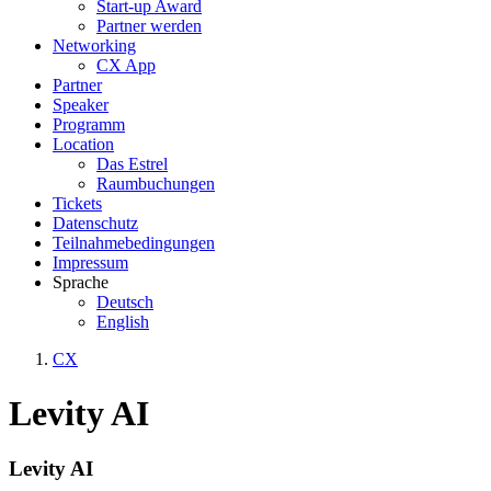
Start-up Award
Partner werden
Networking
CX App
Partner
Speaker
Programm
Location
Das Estrel
Raumbuchungen
Tickets
Datenschutz
Teilnahmebedingungen
Impressum
Sprache
Deutsch
English
CX
Levity AI
Levity AI