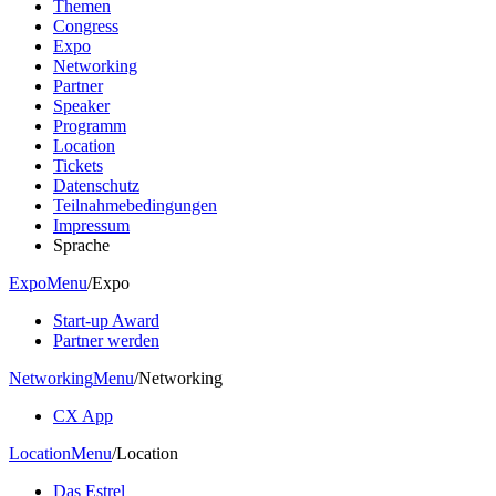
Themen
Congress
Expo
Networking
Partner
Speaker
Programm
Location
Tickets
Datenschutz
Teilnahmebedingungen
Impressum
Sprache
Expo
Menu
/
Expo
Start-up Award
Partner werden
Networking
Menu
/
Networking
CX App
Location
Menu
/
Location
Das Estrel