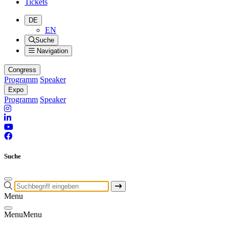
Tickets
DE
EN
Suche
Navigation
Congress
Programm
Speaker
Expo
Programm
Speaker
Suche
Menu
Menu
Menu