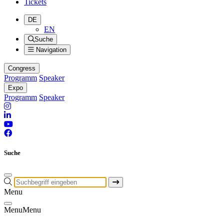
Tickets
DE
EN
Suche
Navigation
Congress
Programm
Speaker
Expo
Programm
Speaker
Suche
Menu
Menu
Menu