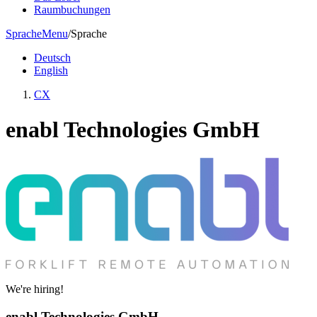
Raumbuchungen
Sprache
Menu
/
Sprache
Deutsch
English
CX
enabl Technologies GmbH
We're hiring!
enabl Technologies GmbH