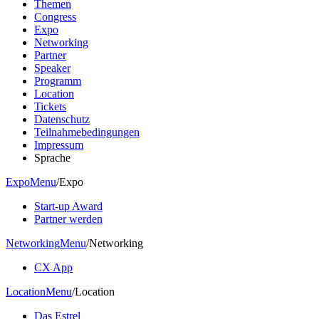
Themen
Congress
Expo
Networking
Partner
Speaker
Programm
Location
Tickets
Datenschutz
Teilnahmebedingungen
Impressum
Sprache
Expo
Menu
/
Expo
Start-up Award
Partner werden
Networking
Menu
/
Networking
CX App
Location
Menu
/
Location
Das Estrel