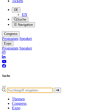
Tickets
DE
EN
Suche
Navigation
Congress
Programm
Speaker
Expo
Programm
Speaker
Suche
Themen
Congress
Expo