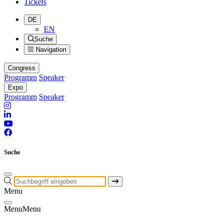
Tickets
DE
EN
Suche
Navigation
Congress
Programm
Speaker
Expo
Programm
Speaker
Suche
Menu
Menu
Menu