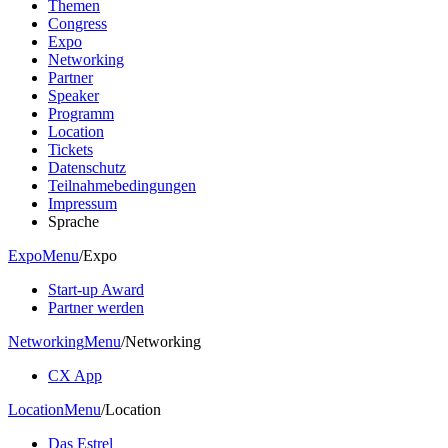
Themen
Congress
Expo
Networking
Partner
Speaker
Programm
Location
Tickets
Datenschutz
Teilnahmebedingungen
Impressum
Sprache
Expo
Menu
/
Expo
Start-up Award
Partner werden
Networking
Menu
/
Networking
CX App
Location
Menu
/
Location
Das Estrel