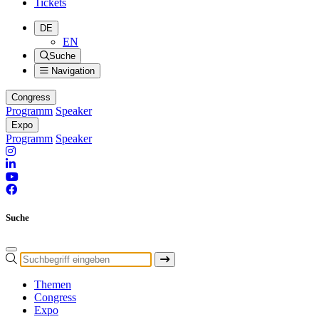
Tickets
DE
EN
Suche
Navigation
Congress
Programm
Speaker
Expo
Programm
Speaker
Suche
Themen
Congress
Expo