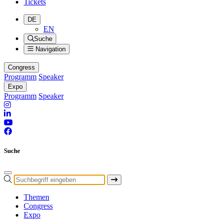
Tickets
DE
EN
Suche
Navigation
Congress
Programm
Speaker
Expo
Programm
Speaker
Suche
Themen
Congress
Expo