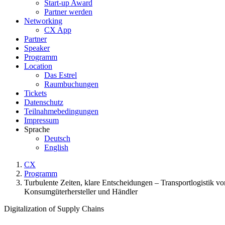
Start-up Award
Partner werden
Networking
CX App
Partner
Speaker
Programm
Location
Das Estrel
Raumbuchungen
Tickets
Datenschutz
Teilnahmebedingungen
Impressum
Sprache
Deutsch
English
CX
Programm
Turbulente Zeiten, klare Entscheidungen – Transportlogistik 
Konsumgüterhersteller und Händler
Digitalization of Supply Chains