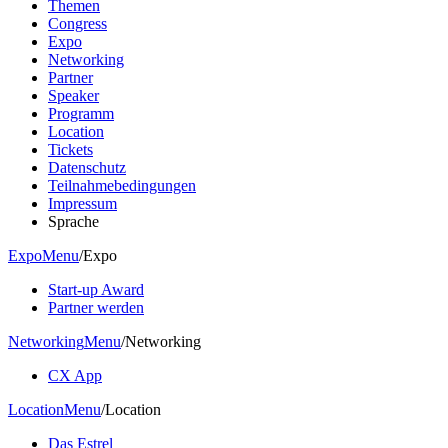
Themen
Congress
Expo
Networking
Partner
Speaker
Programm
Location
Tickets
Datenschutz
Teilnahmebedingungen
Impressum
Sprache
Expo
Menu
/
Expo
Start-up Award
Partner werden
Networking
Menu
/
Networking
CX App
Location
Menu
/
Location
Das Estrel