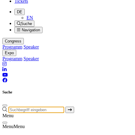
Tickets
DE
EN
Suche
Navigation
Congress
Programm
Speaker
Expo
Programm
Speaker
Suche
Menu
Menu
Menu